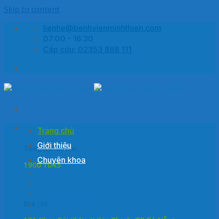
Skip to content
lienhe@benhvienminhthien.com
07:00 - 16:30
Cấp cứu: 02353 888 111
Trang chủ
Giới thiệu
Tổng đài tư vấn
Chuyên khoa
1900 1045
Giải phẫu bệnh lý
Khoa Khám bệnh
Khoa Nội tổng hợp
Địa chỉ
Khoa Nội tiêu hoá
Khoa Nội tim mạch