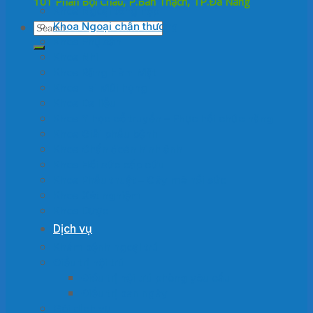
101 Phan Bội Châu, P.Bàn Thạch, TP.Đà Nẵng
Khoa Ngoại tổng hợp
Khoa Ngoại chấn thương
Khoa Phụ sản
Khoa Nhi
Khoa Răng Hàm Mặt
Khoa Tai Mũi họng
Khoa Da liễu
Khoa Y học cổ truyền – Phục hồi chức năng
Khoa Giải phẫu bệnh
Khoa Chẩn đoán hình ảnh
Khoa Hồi sức cấp cứu
Khoa Phẫu thuật – Gây mê hồi sức
Khoa Xét nghiệm
Khoa Dược
Dịch vụ
Khám bệnh ngoại trú
Điều trị nội trú
Điều trị nội trú phòng yêu cầu
Điều trị ban ngày
Gói dịch vụ