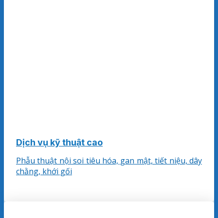
Dịch vụ kỹ thuật cao
Phẫu thuật nội soi tiêu hóa, gan mật, tiết niệu, dây
chằng, khới gối