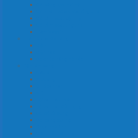
Gói sàng lọc thai kỳ
Gói khám sức khỏe tổng quát
Gói tầm soát bệnh lý
Gói tầm soát ung thư
Tiêm Vacxin
Thăm dò chức năng
Điện tim
Điện não
Đo chức năng hô hấp
Cận lâm sàng
Siêu âm
X Quang
CT Scanner
MRI
Nội soi tiêu hoá
Nội soi Tai Mũi Họng
Soi cổ tử cung
Đo loãng xương
Chụp nhũ ảnh
Giải phẫu bệnh lý