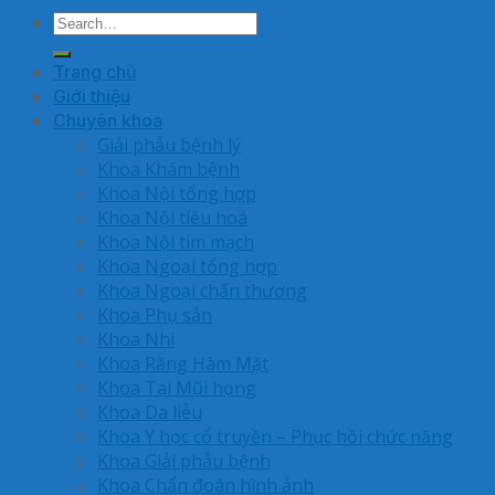
Trang chủ
Giới thiệu
Chuyên khoa
Giải phẫu bệnh lý
Khoa Khám bệnh
Khoa Nội tổng hợp
Khoa Nội tiêu hoá
Khoa Nội tim mạch
Khoa Ngoại tổng hợp
Khoa Ngoại chấn thương
Khoa Phụ sản
Khoa Nhi
Khoa Răng Hàm Mặt
Khoa Tai Mũi họng
Khoa Da liễu
Khoa Y học cổ truyền – Phục hồi chức năng
Khoa Giải phẫu bệnh
Khoa Chẩn đoán hình ảnh