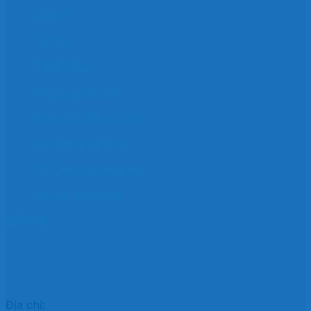
Dịch vụ
Tiện ích
Thông báo
Khám và điều trị
Khám sức khỏe đoàn
Gói khám sàng lọc
Gói tầm soát ung thư
Bảo lãnh viện phí
LIÊN HỆ
Địa chỉ: