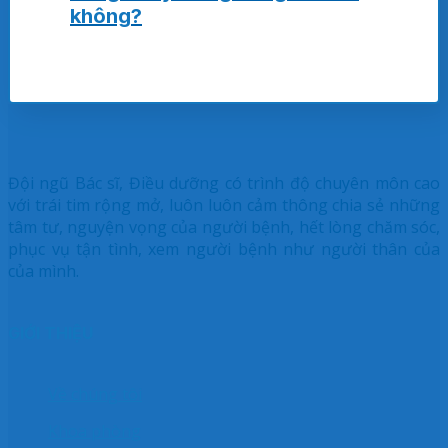
không?
Đội ngũ Bác sĩ, Điều dưỡng có trình độ chuyên môn cao
với trái tim rộng mở, luôn luôn cảm thông chia sẻ những
tâm tư, nguyện vọng của người bệnh, hết lòng chăm sóc,
phục vụ tận tình, xem người bệnh như người thân của
của mình.
GIỚI THIỆU
Về chúng tôi
Khoa phòng