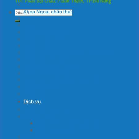
101 Phan Bội Châu, P.Bàn Thạch, TP.Đà Nẵng
Khoa Ngoại tổng hợp
Khoa Ngoại chấn thương
Khoa Phụ sản
Khoa Nhi
Khoa Răng Hàm Mặt
Khoa Tai Mũi họng
Khoa Da liễu
Khoa Y học cổ truyền – Phục hồi chức năng
Khoa Giải phẫu bệnh
Khoa Chẩn đoán hình ảnh
Khoa Hồi sức cấp cứu
Khoa Phẫu thuật – Gây mê hồi sức
Khoa Xét nghiệm
Khoa Dược
Dịch vụ
Khám bệnh ngoại trú
Điều trị nội trú
Điều trị nội trú phòng yêu cầu
Điều trị ban ngày
Gói dịch vụ