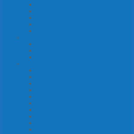
Gói sàng lọc thai kỳ
Gói khám sức khỏe tổng quát
Gói tầm soát bệnh lý
Gói tầm soát ung thư
Tiêm Vacxin
Thăm dò chức năng
Điện tim
Điện não
Đo chức năng hô hấp
Cận lâm sàng
Siêu âm
X Quang
CT Scanner
MRI
Nội soi tiêu hoá
Nội soi Tai Mũi Họng
Soi cổ tử cung
Đo loãng xương
Chụp nhũ ảnh
Giải phẫu bệnh lý