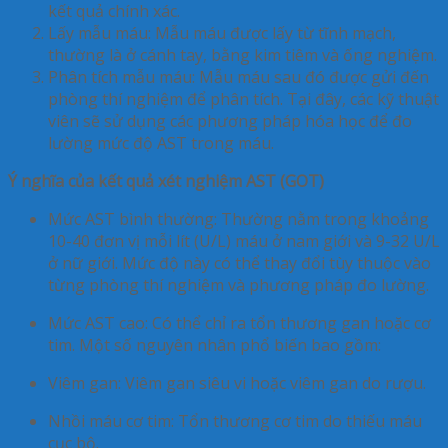
kết quả chính xác.
Lấy mẫu máu
: Mẫu máu được lấy từ tĩnh mạch,
thường là ở cánh tay, bằng kim tiêm và ống nghiệm.
Phân tích mẫu máu
: Mẫu máu sau đó được gửi đến
phòng thí nghiệm để phân tích. Tại đây, các kỹ thuật
viên sẽ sử dụng các phương pháp hóa học để đo
lường mức độ AST trong máu.
Ý nghĩa của kết quả xét nghiệm AST (GOT)
Mức AST bình thường
: Thường nằm trong khoảng
10-40 đơn vị mỗi lít (U/L) máu ở nam giới và 9-32 U/L
ở nữ giới. Mức độ này có thể thay đổi tùy thuộc vào
từng phòng thí nghiệm và phương pháp đo lường.
Mức AST cao
: Có thể chỉ ra tổn thương gan hoặc cơ
tim. Một số nguyên nhân phổ biến bao gồm:
Viêm gan
: Viêm gan siêu vi hoặc viêm gan do rượu.
Nhồi máu cơ tim
: Tổn thương cơ tim do thiếu máu
cục bộ.