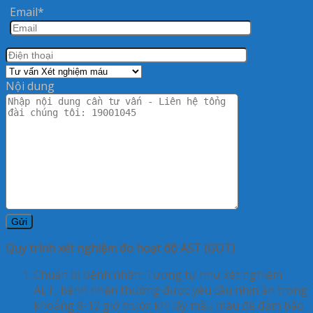
Email*
Nội dung
Quy trình xét nghiệm đo hoạt độ AST (GOT)
Chuẩn bị bệnh nhân
: Tương tự như xét nghiệm
ALT, bệnh nhân thường được yêu cầu nhịn ăn trong
khoảng 8-12 giờ trước khi lấy mẫu máu để đảm bảo