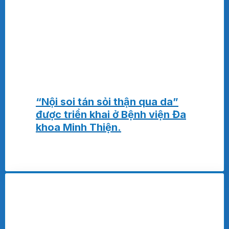
“Nội soi tán sỏi thận qua da”
được triển khai ở Bệnh viện Đa
khoa Minh Thiện.