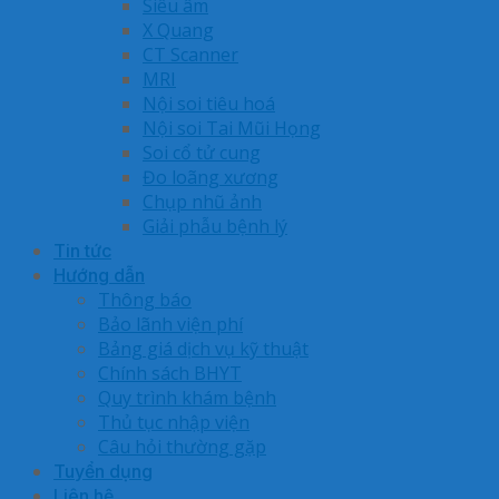
Siêu âm
X Quang
CT Scanner
MRI
Nội soi tiêu hoá
Nội soi Tai Mũi Họng
Soi cổ tử cung
Đo loãng xương
Chụp nhũ ảnh
Giải phẫu bệnh lý
Tin tức
Hướng dẫn
Thông báo
Bảo lãnh viện phí
Bảng giá dịch vụ kỹ thuật
Chính sách BHYT
Quy trình khám bệnh
Thủ tục nhập viện
Câu hỏi thường gặp
Tuyển dụng
Liên hệ